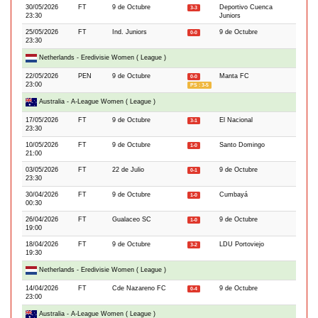
30/05/2026
FT
9 de Octubre
Deportivo Cuenca
3-3
23:30
Juniors
25/05/2026
FT
Ind. Juniors
9 de Octubre
0-0
23:30
Netherlands - Eredivisie Women ( League )
22/05/2026
PEN
9 de Octubre
Manta FC
0-0
23:00
PS : 3-5
Australia - A-League Women ( League )
17/05/2026
FT
9 de Octubre
El Nacional
3-1
23:30
10/05/2026
FT
9 de Octubre
Santo Domingo
1-0
21:00
03/05/2026
FT
22 de Julio
9 de Octubre
0-1
23:30
30/04/2026
FT
9 de Octubre
Cumbayá
1-0
00:30
26/04/2026
FT
Gualaceo SC
9 de Octubre
1-0
19:00
18/04/2026
FT
9 de Octubre
LDU Portoviejo
3-2
19:30
Netherlands - Eredivisie Women ( League )
14/04/2026
FT
Cde Nazareno FC
9 de Octubre
0-4
23:00
Australia - A-League Women ( League )