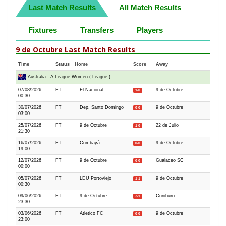
Last Match Results
All Match Results
Fixtures
Transfers
Players
9 de Octubre Last Match Results
Time
Status
Home
Score
Away
Australia - A-League Women ( League )
07/08/2026
FT
El Nacional
9 de Octubre
1-0
00:30
30/07/2026
FT
Dep. Santo Domingo
9 de Octubre
0-0
03:00
25/07/2026
FT
9 de Octubre
22 de Julio
1-0
21:30
16/07/2026
FT
Cumbayá
9 de Octubre
0-0
19:00
12/07/2026
FT
9 de Octubre
Gualaceo SC
0-0
00:00
05/07/2026
FT
LDU Portoviejo
9 de Octubre
1-1
00:30
09/06/2026
FT
9 de Octubre
Cuniburo
2-1
23:30
03/06/2026
FT
Atletico FC
9 de Octubre
0-0
23:00