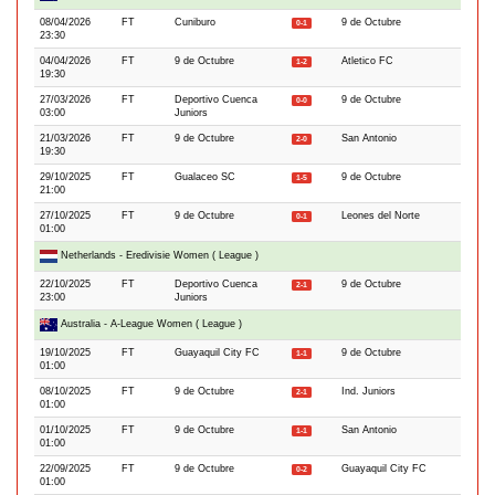
08/04/2026
FT
Cuniburo
9 de Octubre
0-1
23:30
04/04/2026
FT
9 de Octubre
Atletico FC
1-2
19:30
27/03/2026
FT
Deportivo Cuenca
9 de Octubre
0-0
03:00
Juniors
21/03/2026
FT
9 de Octubre
San Antonio
2-0
19:30
29/10/2025
FT
Gualaceo SC
9 de Octubre
1-5
21:00
27/10/2025
FT
9 de Octubre
Leones del Norte
0-1
01:00
Netherlands - Eredivisie Women ( League )
22/10/2025
FT
Deportivo Cuenca
9 de Octubre
2-1
23:00
Juniors
Australia - A-League Women ( League )
19/10/2025
FT
Guayaquil City FC
9 de Octubre
1-1
01:00
08/10/2025
FT
9 de Octubre
Ind. Juniors
2-1
01:00
01/10/2025
FT
9 de Octubre
San Antonio
1-1
01:00
22/09/2025
FT
9 de Octubre
Guayaquil City FC
0-2
01:00