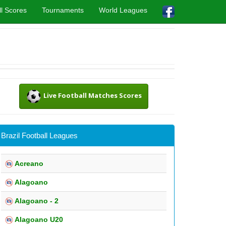
l Scores
Tournaments
World Leagues
Live Football Matches Scores
Brazil Football Leagues
Acreano
Alagoano
Alagoano - 2
Alagoano U20